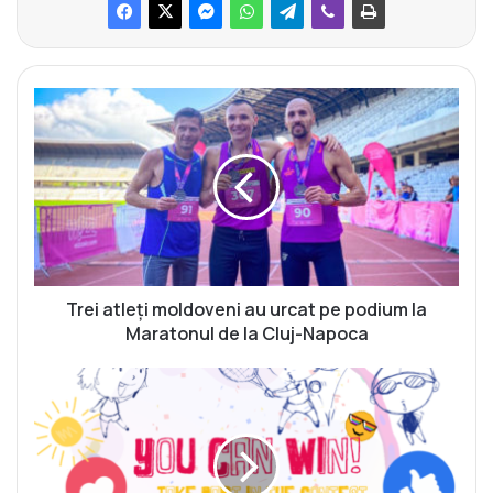
T
r
e
i
a
t
l
e
ț
i
Trei atleți moldoveni au urcat pe podium la
m
Maratonul de la Cluj-Napoca
o
l
C
d
o
o
n
v
c
e
u
n