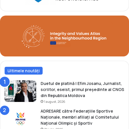
a
e
t
i
o
J
n
E
u
C
l
r
d
a
e
c
l
o
a
v
C
i
l
Ultimele noutăți
a
u
-
j
M
Duetul de platină | Efim Josanu, Jurnalist,
-
a
scriitor, eseist, primul președinte al CNOS
N
l
din Republica Moldova
a
o
1 august, 2026
p
p
ADRESARE către Federațiile Sportive
o
o
Naționale, membri afiliați ai Comitetului
c
l
Național Olimpic și Sportiv
a
s