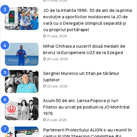
31 iulie, 2026
k
a
JO de la Atlanta 1996: 30 de ani de la prima
2
evoluție a sportivilor moldoveni la JO de
0
vară cu o Delegație olimpică separată și
2
cu propriul portdrapel
3
31 iulie, 2026
Mihai Chihaia a cucerit două medalii de
bronz la Europenele U23 de la Szeged
26 iulie, 2026
Serghei Mureico un titan pe tărâmul
luptelor
22 iulie, 2026
Acum 50 de ani, Larisa Popova și Iuri
Filatov au urcat pe podium la JO Montréal
1976
21 iulie, 2026
Partenerii Proiectului ALIGN s-au reunit în
cadrul ALIGN Steering Committee #4