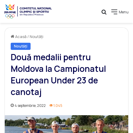
Caută
Menu
Acasă
/
Noutăți
Noutăți
Două medalii pentru
Moldova la Campionatul
European Under 23 de
canotaj
4 septembrie, 2022
1.045