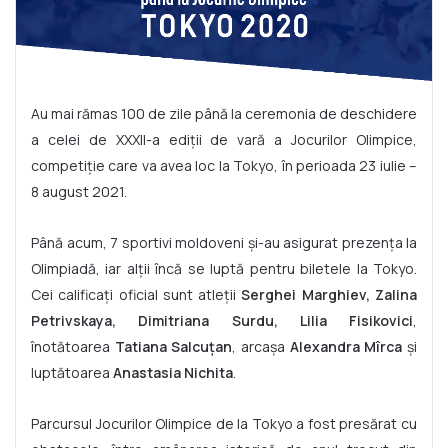
Au mai rămas 100 de zile până la ceremonia de deschidere
a celei de XXXII-a ediții de vară a Jocurilor Olimpice,
competiție care va avea loc la Tokyo, în perioada 23 iulie –
8 august 2021.
Până acum, 7 sportivi moldoveni și-au asigurat prezența la
Olimpiadă, iar alții încă se luptă pentru biletele la Tokyo.
Cei calificați oficial sunt atleții
Serghei Marghiev, Zalina
Petrivskaya, Dimitriana Surdu, Lilia Fisikovici
,
înotătoarea
Tatiana Salcuțan
, arcașa
Alexandra Mîrca
și
luptătoarea
Anastasia Nichita
.
Parcursul Jocurilor Olimpice de la Tokyo a fost presărat cu