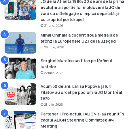
JO de la Atlanta 1996: 30 de ani de la prima
evoluție a sportivilor moldoveni la JO de
vară cu o Delegație olimpică separată și
cu propriul portdrapel
31 iulie, 2026
Mihai Chihaia a cucerit două medalii de
bronz la Europenele U23 de la Szeged
26 iulie, 2026
Serghei Mureico un titan pe tărâmul
luptelor
22 iulie, 2026
Acum 50 de ani, Larisa Popova și Iuri
Filatov au urcat pe podium la JO Montréal
1976
21 iulie, 2026
Partenerii Proiectului ALIGN s-au reunit în
cadrul ALIGN Steering Committee #4
Meeting