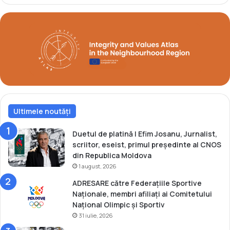
i
T
a
t
i
a
n
a
S
a
Ultimele noutăți
l
c
u
Duetul de platină | Efim Josanu, Jurnalist,
ț
scriitor, eseist, primul președinte al CNOS
a
din Republica Moldova
n
1 august, 2026
!
ADRESARE către Federațiile Sportive
Naționale, membri afiliați ai Comitetului
Național Olimpic și Sportiv
31 iulie, 2026