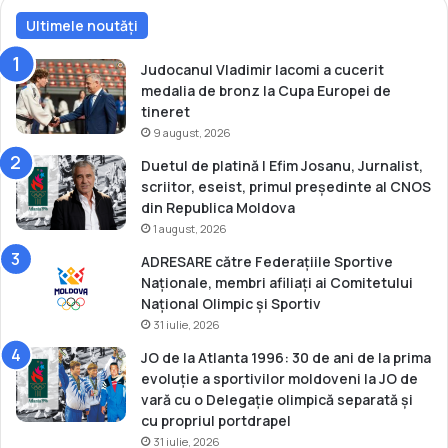
p
r
r
Ultimele noutăți
u
i
F
n
O
Judocanul Vladimir Iacomi a cucerit
t
T
medalia de bronz la Cupa Europei de
r
E
tineret
e
9 august, 2026
t
Duetul de platină | Efim Josanu, Jurnalist,
i
scriitor, eseist, primul președinte al CNOS
n
din Republica Moldova
e
1 august, 2026
r
e
ADRESARE către Federațiile Sportive
t
Naționale, membri afiliați ai Comitetului
Național Olimpic și Sportiv
31 iulie, 2026
JO de la Atlanta 1996: 30 de ani de la prima
evoluție a sportivilor moldoveni la JO de
vară cu o Delegație olimpică separată și
cu propriul portdrapel
31 iulie, 2026