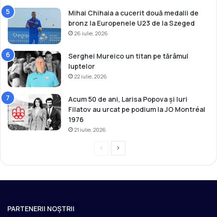
Mihai Chihaia a cucerit două medalii de
bronz la Europenele U23 de la Szeged
26 iulie, 2026
Serghei Mureico un titan pe tărâmul
luptelor
22 iulie, 2026
Acum 50 de ani, Larisa Popova și Iuri
Filatov au urcat pe podium la JO Montréal
1976
21 iulie, 2026
P
P
r
a
e
g
v
i
i
n
PARTENERII NOȘTRII
o
a