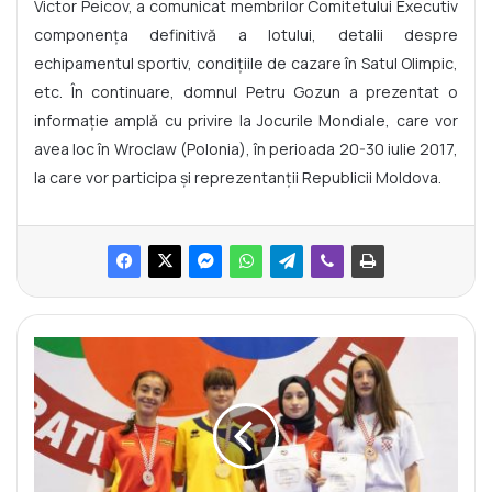
Victor Peicov, a comunicat membrilor Comitetului Executiv
componența definitivă a lotului, detalii despre
echipamentul sportiv, condițiile de cazare în Satul Olimpic,
etc. În continuare, domnul Petru Gozun a prezentat o
informație amplă cu privire la Jocurile Mondiale, care vor
avea loc în Wroclaw (Polonia), în perioada 20-30 iulie 2017,
la care vor participa și reprezentanții Republicii Moldova.
L
u
p
t
ă
t
o