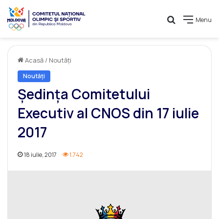
Caută
Menu
Acasă
/
Noutăți
Noutăți
Ședința Comitetului
Executiv al CNOS din 17 iulie
2017
18 iulie, 2017
1.742